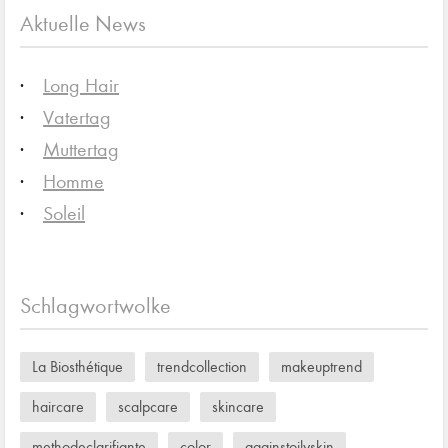
Aktuelle News
Long Hair
Vatertag
Muttertag
Homme
Soleil
Schlagwortwolke
La Biosthétique
trendcollection
makeuptrend
haircare
scalpcare
skincare
methodeclarifiante
color
againstoilyskin