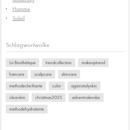
Homme
Soleil
Schlagwortwolke
La Biosthétique
trendcollection
makeuptrend
haircare
scalpcare
skincare
methodeclarifiante
color
againstoilyskin
clearskin
christmas2025
adventcalendar
methodehydratante